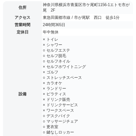
神奈川県横浜市青葉区市ケ尾町1156-1エトモ市が
住所
尾 2F
アクセス
東急田園都市線 / 市が尾駅 西口 徒歩1分
営業時間
24時間365日
定休日
年中無休
× トイレ
× シャワー
○ セルフエステ
○ セルフ脱毛
○ セルフネイル
× セルフホワイトニング
× ゴルフ
○ ストレッチスペース
× カラオケ
× ランドリー
設備
× ピラティス
× ドリンク販売
× ドリンクサービス
× ワークスペース
○ デスクバイク
○ マッサージチェア
○ 更衣室
○ 鍵なしロッカー