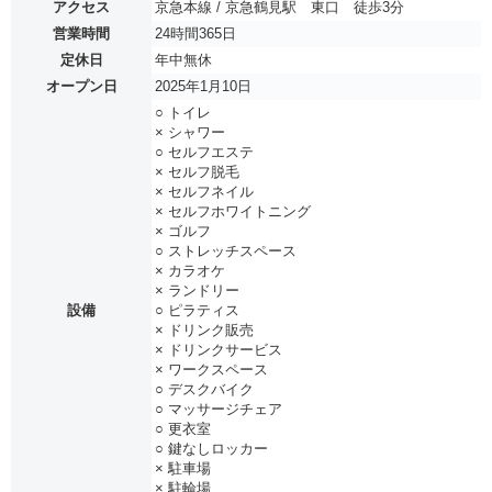
アクセス
京急本線 / 京急鶴見駅 東口 徒歩3分
営業時間
24時間365日
定休日
年中無休
オープン日
2025年1月10日
○ トイレ
× シャワー
○ セルフエステ
× セルフ脱毛
× セルフネイル
× セルフホワイトニング
× ゴルフ
○ ストレッチスペース
× カラオケ
× ランドリー
設備
○ ピラティス
× ドリンク販売
× ドリンクサービス
× ワークスペース
○ デスクバイク
○ マッサージチェア
○ 更衣室
○ 鍵なしロッカー
× 駐車場
× 駐輪場