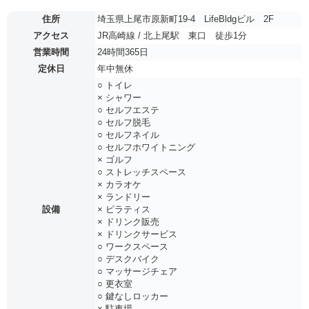
住所
埼玉県上尾市原新町19-4 LifeBldgビル 2F
アクセス
JR高崎線 / 北上尾駅 東口 徒歩1分
営業時間
24時間365日
定休日
年中無休
○ トイレ
× シャワー
○ セルフエステ
○ セルフ脱毛
○ セルフネイル
○ セルフホワイトニング
× ゴルフ
○ ストレッチスペース
× カラオケ
× ランドリー
設備
× ピラティス
× ドリンク販売
× ドリンクサービス
○ ワークスペース
○ デスクバイク
○ マッサージチェア
○ 更衣室
○ 鍵なしロッカー
× 駐車場