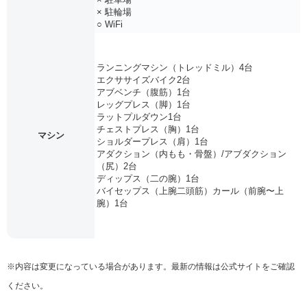
× 駐輪場
○ WiFi
ランニングマシン（トレッドミル）4台
エクササイズバイク2台
アブベンチ（腹筋）1台
レッグプレス（脚）1台
ラットプルダウン1台
チェストプレス（胸）1台
マシン
ショルダープレス（肩）1台
アダクション（内もも・骨盤）/アブダクション
（尻）2台
ディップス（二の腕）1台
バイセップス（上腕二頭筋）カール（前腕〜上
腕）1台
※内容は変更になっている場合があります。最新の情報は公式サイトをご確認
ください。