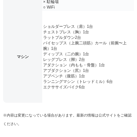
× 駐輪場
○ WiFi
ショルダープレス（肩）1台
チェストプレス（胸）1台
ラットプルダウン2台
バイセップス（上腕二頭筋）カール（前腕〜上
腕）1台
ディップス（二の腕）1台
マシン
レッグプレス（脚）2台
アダクション（内もも・骨盤）1台
アブダクション（尻）1台
アブベンチ（腹筋）1台
ランニングマシン（トレッドミル）6台
エクササイズバイク6台
※内容は変更になっている場合があります。最新の情報は公式サイトをご確認
ください。