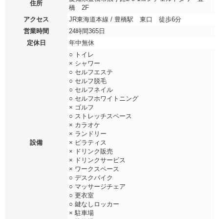
住所
橋 2F
アクセス
JR東海道本線 / 豊橋駅 東口 徒歩6分
営業時間
24時間365日
定休日
年中無休
○ トイレ
× シャワー
○ セルフエステ
○ セルフ脱毛
○ セルフネイル
○ セルフホワイトニング
× ゴルフ
○ ストレッチスペース
× カラオケ
× ランドリー
設備
× ピラティス
× ドリンク販売
× ドリンクサービス
× ワークスペース
○ デスクバイク
○ マッサージチェア
○ 更衣室
○ 鍵なしロッカー
× 駐車場