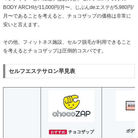
BODY ARCHIが11,000円/月〜、じぶんdeエステが5,980円/
月〜であることを考えると、チョコザップの価格は非常に
安いと言えます。
その他、フィットネス施設、セルフ脱毛が利用できること
を考えるとチョコザップは圧倒的コスパです。
セルフエステサロン早見表
ボデ
チョコザップ
おすすめ