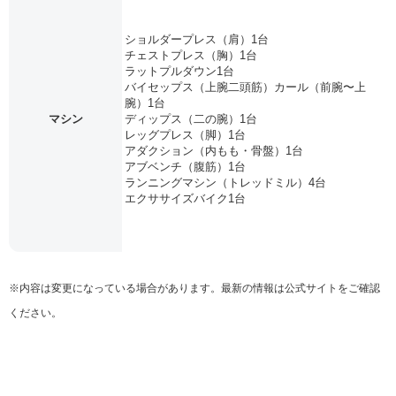
ショルダープレス（肩）1台
チェストプレス（胸）1台
ラットプルダウン1台
バイセップス（上腕二頭筋）カール（前腕〜上
腕）1台
マシン
ディップス（二の腕）1台
レッグプレス（脚）1台
アダクション（内もも・骨盤）1台
アブベンチ（腹筋）1台
ランニングマシン（トレッドミル）4台
エクササイズバイク1台
※内容は変更になっている場合があります。最新の情報は公式サイトをご確認
ください。