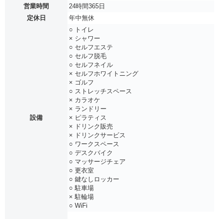
営業時間
24時間365日
定休日
年中無休
○ トイレ
× シャワー
○ セルフエステ
○ セルフ脱毛
○ セルフネイル
× セルフホワイトニング
× ゴルフ
○ ストレッチスペース
× カラオケ
× ランドリー
設備
× ピラティス
× ドリンク販売
× ドリンクサービス
○ ワークスペース
○ デスクバイク
○ マッサージチェア
○ 更衣室
○ 鍵なしロッカー
○ 駐車場
× 駐輪場
○ WiFi