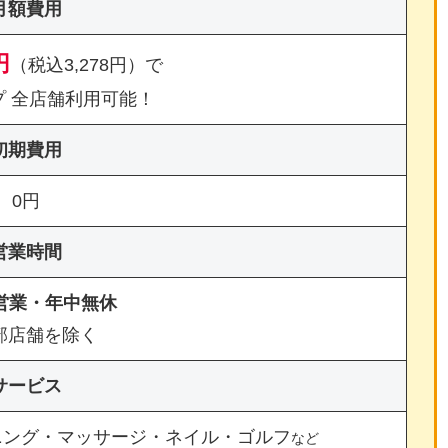
月額費用
円
（税込3,278円）で
プ 全店舗利用可能！
初期費用
0円
営業時間
間営業・年中無休
部店舗を除く
サービス
ニング・マッサージ・ネイル・ゴルフ
など