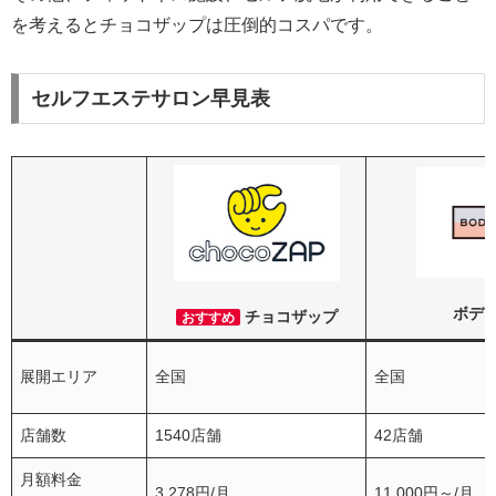
を考えるとチョコザップは圧倒的コスパです。
セルフエステサロン早見表
ボデ
チョコザップ
おすすめ
展開エリア
全国
全国
店舗数
1540店舗
42店舗
月額料金
3,278円/月
11,000円～/月