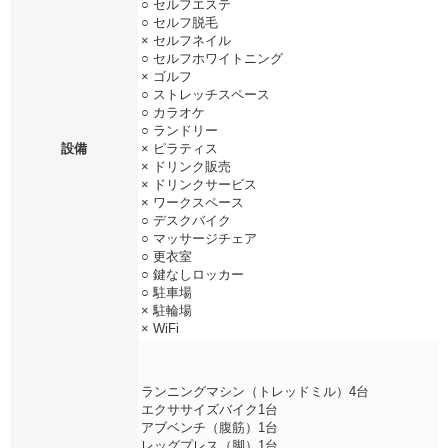
○ セルフエステ
○ セルフ脱毛
× セルフネイル
○ セルフホワイトニング
× ゴルフ
○ ストレッチスペース
○ カラオケ
○ ランドリー
設備
× ピラティス
× ドリンク販売
× ドリンクサービス
× ワークスペース
○ デスクバイク
○ マッサージチェア
○ 更衣室
○ 鍵なしロッカー
○ 駐車場
× 駐輪場
× WiFi
ランニングマシン（トレッドミル）4台
エクササイズバイク1台
アブベンチ（腹筋）1台
レッグプレス（脚）1台