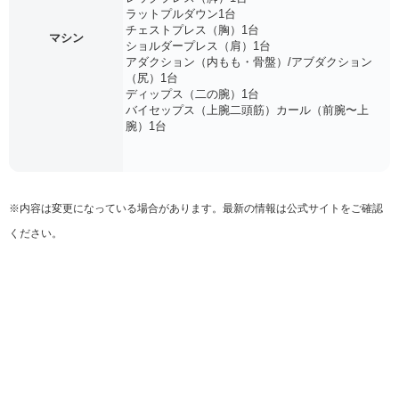
ラットプルダウン1台
チェストプレス（胸）1台
マシン
ショルダープレス（肩）1台
アダクション（内もも・骨盤）/アブダクション
（尻）1台
ディップス（二の腕）1台
バイセップス（上腕二頭筋）カール（前腕〜上
腕）1台
※内容は変更になっている場合があります。最新の情報は公式サイトをご確認
ください。