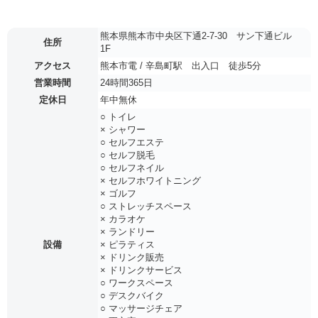
熊本県熊本市中央区下通2-7-30 サン下通ビル
住所
1F
アクセス
熊本市電 / 辛島町駅 出入口 徒歩5分
営業時間
24時間365日
定休日
年中無休
○ トイレ
× シャワー
○ セルフエステ
○ セルフ脱毛
○ セルフネイル
× セルフホワイトニング
× ゴルフ
○ ストレッチスペース
× カラオケ
× ランドリー
設備
× ピラティス
× ドリンク販売
× ドリンクサービス
○ ワークスペース
○ デスクバイク
○ マッサージチェア