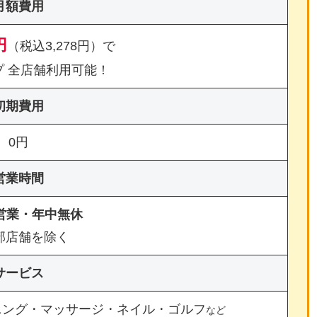
月額費用
円
（税込3,278円）で
プ 全店舗利用可能！
初期費用
0円
営業時間
間営業・年中無休
部店舗を除く
サービス
ニング・マッサージ・ネイル・ゴルフ
など