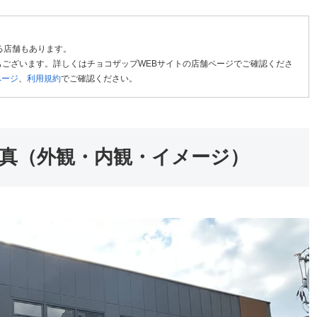
る店舗もあります。
ございます。詳しくはチョコザップWEBサイトの店舗ページでご確認くださ
ページ
、
利用規約
でご確認ください。
真（外観・内観・イメージ）