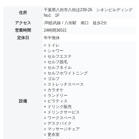
千葉県八街市八街ほ239-26 シオンビルディング
住所
No1 1F
アクセス
JR総武線 / 八街駅 南口 徒歩2分
営業時間
24時間365日
定休日
年中無休
○ トイレ
× シャワー
○ セルフエステ
○ セルフ脱毛
○ セルフネイル
○ セルフホワイトニング
× ゴルフ
○ ストレッチスペース
○ カラオケ
○ ランドリー
設備
○ ピラティス
× ドリンク販売
× ドリンクサービス
○ ワークスペース
○ デスクバイク
○ マッサージチェア
○ 更衣室