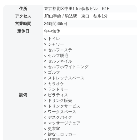
住所
東京都北区中里1-5-5保坂ビル B1F
アクセス
JR山手線 / 駒込駅 東口 徒歩1分
営業時間
24時間365日
定休日
年中無休
○ トイレ
× シャワー
○ セルフエステ
○ セルフ脱毛
○ セルフネイル
○ セルフホワイトニング
× ゴルフ
○ ストレッチスペース
× カラオケ
× ランドリー
設備
× ピラティス
× ドリンク販売
× ドリンクサービス
× ワークスペース
○ デスクバイク
× マッサージチェア
○ 更衣室
○ 鍵なしロッカー
× 駐車場