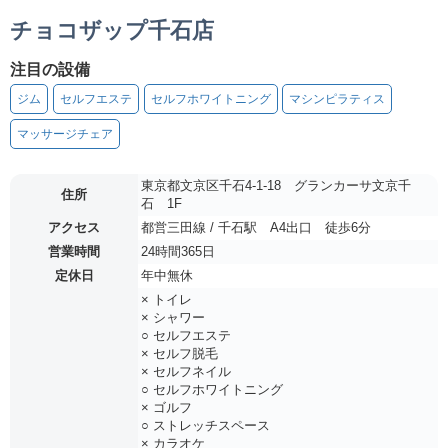
チョコザップ千石店
注目の設備
ジム
セルフエステ
セルフホワイトニング
マシンピラティス
マッサージチェア
東京都文京区千石4-1-18 グランカーサ文京千
住所
石 1F
アクセス
都営三田線 / 千石駅 A4出口 徒歩6分
営業時間
24時間365日
定休日
年中無休
× トイレ
× シャワー
○ セルフエステ
× セルフ脱毛
× セルフネイル
○ セルフホワイトニング
× ゴルフ
○ ストレッチスペース
× カラオケ