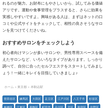
れるのが魅力。お財布にもやさしいから、試してみる価値
アリです。運動や食事管理をプラスすると、さらに効果を
実感しやすいですよ。興味がある人は、まずはネットの口
コミや公式サイトをチェックして、相性の良さそうなサロ
ンを見つけてくださいね。
おすすめサロンをチェックしよう
初心者向けマシンが多いサロンや、男性専用スペースを備
えたサロンなど、いろいろなタイプがあります。しっかり
調べて、自分に合ったセルフエステをスタートしてみまし
ょう！一緒にキレイを目指していきましょ♪
ホーム
東京都
本駒込駅
世田谷区
練馬区
大田区
足立区
江戸川区
八王子市
杉並区
板橋区
江東区
葛飾区
町田市
品川区
北区
新宿区
中野区