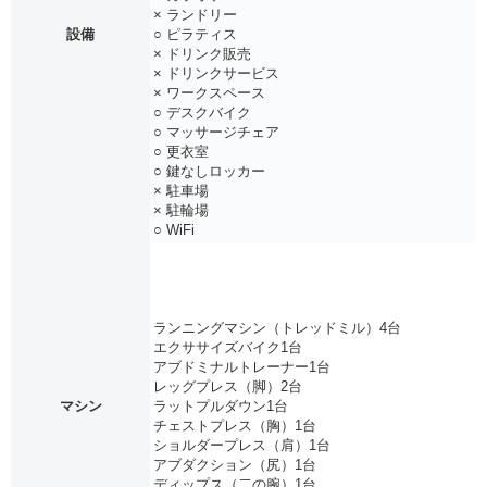
× ランドリー
設備
○ ピラティス
× ドリンク販売
× ドリンクサービス
× ワークスペース
○ デスクバイク
○ マッサージチェア
○ 更衣室
○ 鍵なしロッカー
× 駐車場
× 駐輪場
○ WiFi
ランニングマシン（トレッドミル）4台
エクササイズバイク1台
アブドミナルトレーナー1台
レッグプレス（脚）2台
マシン
ラットプルダウン1台
チェストプレス（胸）1台
ショルダープレス（肩）1台
アブダクション（尻）1台
ディップス（二の腕）1台