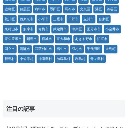
豊島区
目黒区
府中市
墨田区
調布市
文京区
港区
渋谷区
荒川区
西東京市
小平市
三鷹市
日野市
立川市
台東区
東村山市
多摩市
青梅市
武蔵野市
中央区
国分寺市
小金井市
東久留米市
昭島市
稲城市
東大和市
あきる野市
狛江市
国立市
清瀬市
武蔵村山市
福生市
羽村市
千代田区
大島町
新島村
小笠原村
神津島村
御蔵島村
利島村
青ヶ島村
注目の記事