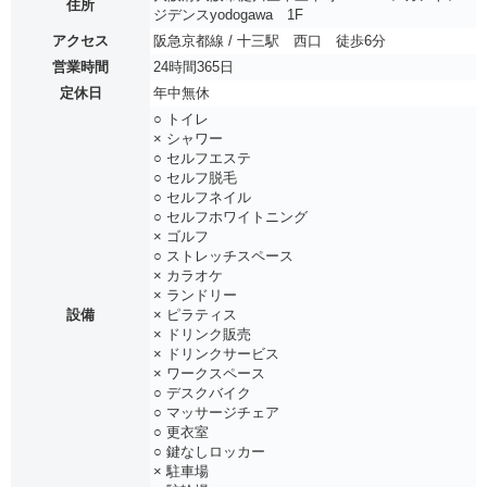
住所
ジデンスyodogawa 1F
アクセス
阪急京都線 / 十三駅 西口 徒歩6分
営業時間
24時間365日
定休日
年中無休
○ トイレ
× シャワー
○ セルフエステ
○ セルフ脱毛
○ セルフネイル
○ セルフホワイトニング
× ゴルフ
○ ストレッチスペース
× カラオケ
× ランドリー
設備
× ピラティス
× ドリンク販売
× ドリンクサービス
× ワークスペース
○ デスクバイク
○ マッサージチェア
○ 更衣室
○ 鍵なしロッカー
× 駐車場