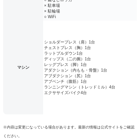
× 駐車場
× 駐輪場
○ WiFi
ショルダープレス（肩）1台
チェストプレス（胸）1台
ラットプルダウン1台
ディップス（二の腕）1台
レッグプレス（脚）1台
マシン
アダクション（内もも・骨盤）1台
アブダクション（尻）1台
アブベンチ（腹筋）1台
ランニングマシン（トレッドミル）4台
エクササイズバイク4台
※内容は変更になっている場合があります。最新の情報は公式サイトをご確認
ください。