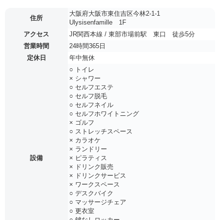
大阪府大阪市東住吉区今林2-1-1
住所
Ulysisenfamille 1F
アクセス
JR関西本線 / 東部市場前駅 東口 徒歩5分
営業時間
24時間365日
定休日
年中無休
○ トイレ
× シャワー
○ セルフエステ
○ セルフ脱毛
○ セルフネイル
○ セルフホワイトニング
× ゴルフ
○ ストレッチスペース
× カラオケ
× ランドリー
設備
× ピラティス
× ドリンク販売
× ドリンクサービス
× ワークスペース
○ デスクバイク
○ マッサージチェア
○ 更衣室
○ 鍵なしロッカー