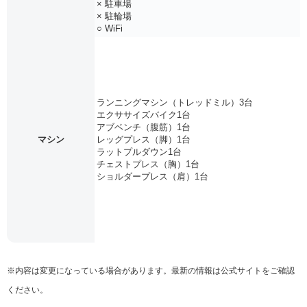
× 駐車場
× 駐輪場
○ WiFi
ランニングマシン（トレッドミル）3台
エクササイズバイク1台
アブベンチ（腹筋）1台
マシン
レッグプレス（脚）1台
ラットプルダウン1台
チェストプレス（胸）1台
ショルダープレス（肩）1台
※内容は変更になっている場合があります。最新の情報は公式サイトをご確認
ください。