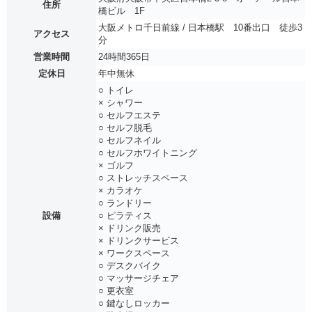
住所
橋ビル 1F
大阪メトロ千日前線 / 日本橋駅 10番出口 徒歩3
アクセス
分
営業時間
24時間365日
定休日
年中無休
○ トイレ
× シャワー
○ セルフエステ
○ セルフ脱毛
○ セルフネイル
○ セルフホワイトニング
× ゴルフ
○ ストレッチスペース
× カラオケ
○ ランドリー
設備
○ ピラティス
× ドリンク販売
× ドリンクサービス
× ワークスペース
○ デスクバイク
○ マッサージチェア
○ 更衣室
○ 鍵なしロッカー