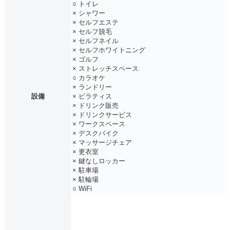
○ トイレ
× シャワー
× セルフエステ
× セルフ脱毛
× セルフネイル
× セルフホワイトニング
× ゴルフ
× ストレッチスペース
○ カラオケ
× ランドリー
設備
× ピラティス
× ドリンク販売
× ドリンクサービス
× ワークスペース
× デスクバイク
× マッサージチェア
× 更衣室
× 鍵なしロッカー
× 駐車場
× 駐輪場
○ WiFi