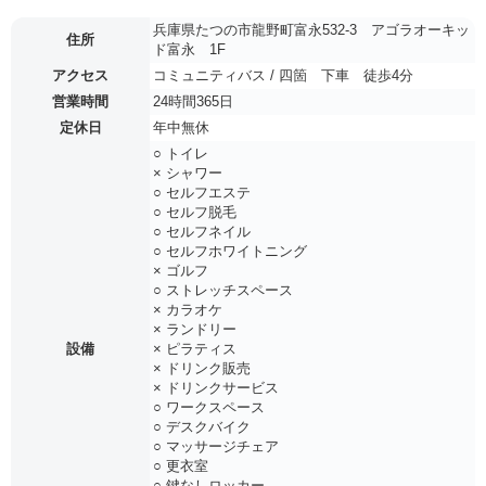
兵庫県たつの市龍野町富永532-3 アゴラオーキッ
住所
ド富永 1F
アクセス
コミュニティバス / 四箇 下車 徒歩4分
営業時間
24時間365日
定休日
年中無休
○ トイレ
× シャワー
○ セルフエステ
○ セルフ脱毛
○ セルフネイル
○ セルフホワイトニング
× ゴルフ
○ ストレッチスペース
× カラオケ
× ランドリー
設備
× ピラティス
× ドリンク販売
× ドリンクサービス
○ ワークスペース
○ デスクバイク
○ マッサージチェア
○ 更衣室
○ 鍵なしロッカー