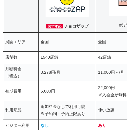
ボデ
チョコザップ
おすすめ
展開エリア
全国
全国
店舗数
1540店舗
42店舗
月額料金
3,278円/月
11,000円～/月
（税込）
22,000円
初期費用
5,000円
※入会金が無料
追加料金なしで利用可能
利用形態
使い放題
※予約制・予約上限あり
ビジター利用
なし
あり