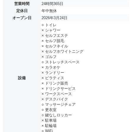
営業時間
24時間365日
定休日
年中無休
オープン日
2026年3月24日
○ トイレ
× シャワー
× セルフエステ
× セルフ脱毛
× セルフネイル
× セルフホワイトニング
× ゴルフ
○ ストレッチスペース
× カラオケ
× ランドリー
設備
× ピラティス
× ドリンク販売
× ドリンクサービス
× ワークスペース
× デスクバイク
○ マッサージチェア
○ 更衣室
○ 鍵なしロッカー
× 駐車場
× 駐輪場
○ WiFi