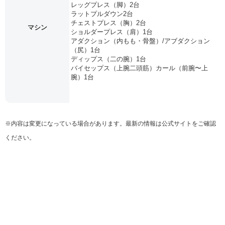
レッグプレス（脚）2台
ラットプルダウン2台
チェストプレス（胸）2台
マシン
ショルダープレス（肩）1台
アダクション（内もも・骨盤）/アブダクション
（尻）1台
ディップス（二の腕）1台
バイセップス（上腕二頭筋）カール（前腕〜上
腕）1台
※内容は変更になっている場合があります。最新の情報は公式サイトをご確認
ください。