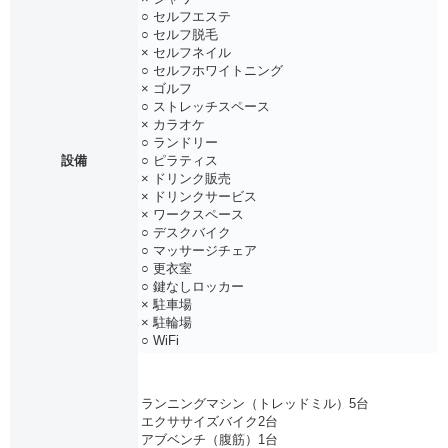
○ セルフエステ
○ セルフ脱毛
× セルフネイル
○ セルフホワイトニング
× ゴルフ
○ ストレッチスペース
× カラオケ
○ ランドリー
設備
○ ピラティス
× ドリンク販売
× ドリンクサービス
× ワークスペース
○ デスクバイク
○ マッサージチェア
○ 更衣室
○ 鍵なしロッカー
× 駐車場
× 駐輪場
○ WiFi
ランニングマシン（トレッドミル）5台
エクササイズバイク2台
アブベンチ（腹筋）1台