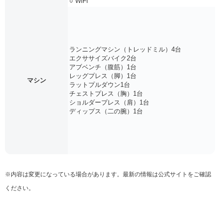
○ WiFi
ランニングマシン（トレッドミル）4台
エクササイズバイク2台
アブベンチ（腹筋）1台
レッグプレス（脚）1台
マシン
ラットプルダウン1台
チェストプレス（胸）1台
ショルダープレス（肩）1台
ディップス（二の腕）1台
※内容は変更になっている場合があります。最新の情報は公式サイトをご確認
ください。