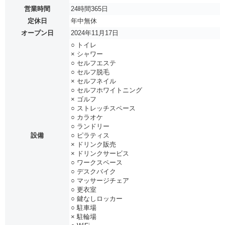
営業時間
24時間365日
定休日
年中無休
オープン日
2024年11月17日
○ トイレ
× シャワー
○ セルフエステ
○ セルフ脱毛
× セルフネイル
○ セルフホワイトニング
× ゴルフ
○ ストレッチスペース
○ カラオケ
○ ランドリー
設備
○ ピラティス
× ドリンク販売
× ドリンクサービス
○ ワークスペース
○ デスクバイク
○ マッサージチェア
○ 更衣室
○ 鍵なしロッカー
○ 駐車場
× 駐輪場