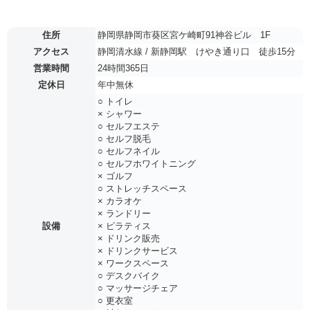
住所
静岡県静岡市葵区宮ケ崎町91神谷ビル 1F
アクセス
静岡清水線 / 新静岡駅 けやき通り口 徒歩15分
営業時間
24時間365日
定休日
年中無休
○ トイレ
× シャワー
○ セルフエステ
○ セルフ脱毛
○ セルフネイル
○ セルフホワイトニング
× ゴルフ
○ ストレッチスペース
× カラオケ
× ランドリー
設備
× ピラティス
× ドリンク販売
× ドリンクサービス
× ワークスペース
○ デスクバイク
○ マッサージチェア
○ 更衣室