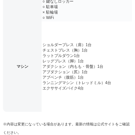
○ 鍵なしロッカー
○ 駐車場
× 駐輪場
○ WiFi
ショルダープレス（肩）1台
チェストプレス（胸）1台
ラットプルダウン1台
レッグプレス（脚）1台
マシン
アダクション（内もも・骨盤）1台
アブダクション（尻）1台
アブベンチ（腹筋）1台
ランニングマシン（トレッドミル）4台
エクササイズバイク4台
※内容は変更になっている場合があります。最新の情報は公式サイトをご確認
ください。