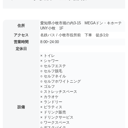
愛知県小牧市堀の内3-15 MEGAドン・キホーテ
住所
UNY小牧 1F
アクセス
名鉄バス / 小牧市役所前 下車 徒歩1分
営業時間
8:00~24:00
定休日
× トイレ
× シャワー
○ セルフエステ
○ セルフ脱毛
○ セルフネイル
○ セルフホワイトニング
× ゴルフ
○ ストレッチスペース
× カラオケ
× ランドリー
設備
× ピラティス
× ドリンク販売
× ドリンクサービス
○ ワークスペース
○ デスクバイク