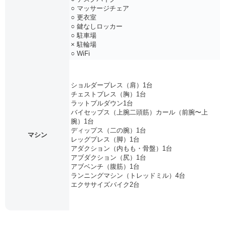
○ マッサージチェア
○ 更衣室
○ 鍵なしロッカー
○ 駐車場
× 駐輪場
○ WiFi
ショルダープレス（肩）1台
チェストプレス（胸）1台
ラットプルダウン1台
バイセップス（上腕二頭筋）カール（前腕〜上
腕）1台
ディップス（二の腕）1台
マシン
レッグプレス（脚）1台
アダクション（内もも・骨盤）1台
アブダクション（尻）1台
アブベンチ（腹筋）1台
ランニングマシン（トレッドミル）4台
エクササイズバイク2台