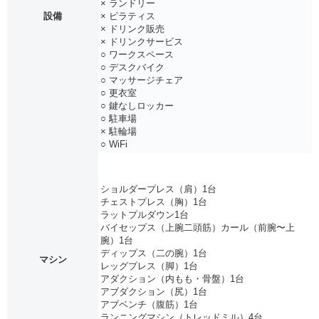
× ランドリー
設備
× ピラティス
× ドリンク販売
× ドリンクサービス
○ ワークスペース
○ デスクバイク
○ マッサージチェア
○ 更衣室
○ 鍵なしロッカー
○ 駐車場
× 駐輪場
○ WiFi
ショルダープレス（肩）1台
チェストプレス（胸）1台
ラットプルダウン1台
バイセップス（上腕二頭筋）カール（前腕〜上
腕）1台
ディップス（二の腕）1台
マシン
レッグプレス（脚）1台
アダクション（内もも・骨盤）1台
アブダクション（尻）1台
アブベンチ（腹筋）1台
ランニングマシン（トレッドミル）4台