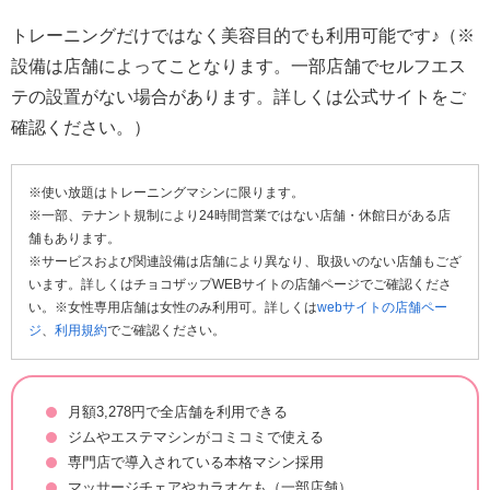
トレーニングだけではなく美容目的でも利用可能です♪（※
設備は店舗によってことなります。一部店舗でセルフエス
テの設置がない場合があります。詳しくは公式サイトをご
確認ください。）
※使い放題はトレーニングマシンに限ります。
※一部、テナント規制により24時間営業ではない店舗・休館日がある店
舗もあります。
※サービスおよび関連設備は店舗により異なり、取扱いのない店舗もござ
います。詳しくはチョコザップWEBサイトの店舗ページでご確認くださ
い。※女性専用店舗は女性のみ利用可。詳しくは
webサイトの店舗ペー
ジ
、
利用規約
でご確認ください。
月額3,278円で全店舗を利用できる
ジムやエステマシンがコミコミで使える
専門店で導入されている本格マシン採用
マッサージチェアやカラオケも（一部店舗）