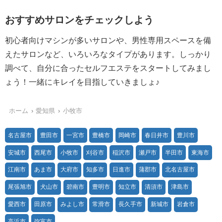
おすすめサロンをチェックしよう
初心者向けマシンが多いサロンや、男性専用スペースを備
えたサロンなど、いろいろなタイプがあります。しっかり
調べて、自分に合ったセルフエステをスタートしてみまし
ょう！一緒にキレイを目指していきましょ♪
ホーム
愛知県
小牧市
名古屋市
豊田市
一宮市
豊橋市
岡崎市
春日井市
豊川市
安城市
西尾市
小牧市
刈谷市
稲沢市
瀬戸市
半田市
東海市
江南市
あま市
大府市
知多市
日進市
蒲郡市
北名古屋市
尾張旭市
犬山市
碧南市
豊明市
知立市
清須市
津島市
愛西市
田原市
みよし市
常滑市
長久手市
新城市
岩倉市
高浜市
弥富市