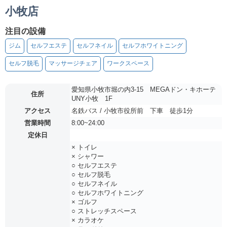
小牧店
注目の設備
ジム
セルフエステ
セルフネイル
セルフホワイトニング
セルフ脱毛
マッサージチェア
ワークスペース
愛知県小牧市堀の内3-15 MEGAドン・キホーテ
住所
UNY小牧 1F
アクセス
名鉄バス / 小牧市役所前 下車 徒歩1分
営業時間
8:00~24:00
定休日
× トイレ
× シャワー
○ セルフエステ
○ セルフ脱毛
○ セルフネイル
○ セルフホワイトニング
× ゴルフ
○ ストレッチスペース
× カラオケ