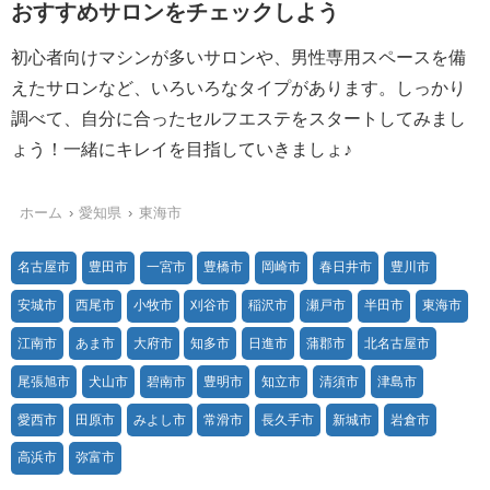
おすすめサロンをチェックしよう
初心者向けマシンが多いサロンや、男性専用スペースを備
えたサロンなど、いろいろなタイプがあります。しっかり
調べて、自分に合ったセルフエステをスタートしてみまし
ょう！一緒にキレイを目指していきましょ♪
ホーム
愛知県
東海市
名古屋市
豊田市
一宮市
豊橋市
岡崎市
春日井市
豊川市
安城市
西尾市
小牧市
刈谷市
稲沢市
瀬戸市
半田市
東海市
江南市
あま市
大府市
知多市
日進市
蒲郡市
北名古屋市
尾張旭市
犬山市
碧南市
豊明市
知立市
清須市
津島市
愛西市
田原市
みよし市
常滑市
長久手市
新城市
岩倉市
高浜市
弥富市