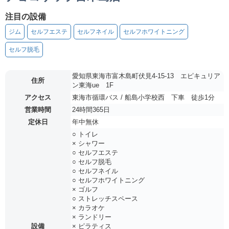
注目の設備
ジム
セルフエステ
セルフネイル
セルフホワイトニング
セルフ脱毛
愛知県東海市富木島町伏見4-15-13 エピキュリア
住所
ン東海ue 1F
アクセス
東海市循環バス / 船島小学校西 下車 徒歩1分
営業時間
24時間365日
定休日
年中無休
○ トイレ
× シャワー
○ セルフエステ
○ セルフ脱毛
○ セルフネイル
○ セルフホワイトニング
× ゴルフ
○ ストレッチスペース
× カラオケ
× ランドリー
設備
× ピラティス