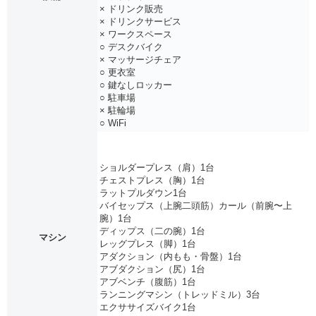
× ドリンク販売
× ドリンクサービス
× ワークスペース
○ デスクバイク
× マッサージチェア
○ 更衣室
○ 鍵なしロッカー
○ 駐車場
× 駐輪場
○ WiFi
ショルダープレス（肩）1台
チェストプレス（胸）1台
ラットプルダウン1台
バイセップス（上腕二頭筋）カール（前腕〜上
腕）1台
ディップス（二の腕）1台
マシン
レッグプレス（脚）1台
アダクション（内もも・骨盤）1台
アブダクション（尻）1台
アブベンチ（腹筋）1台
ランニングマシン（トレッドミル）3台
エクササイズバイク1台