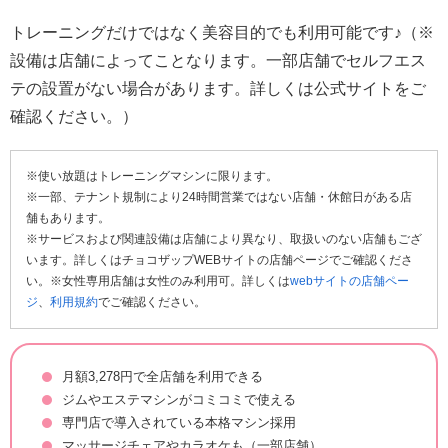
トレーニングだけではなく美容目的でも利用可能です♪（※
設備は店舗によってことなります。一部店舗でセルフエス
テの設置がない場合があります。詳しくは公式サイトをご
確認ください。）
※使い放題はトレーニングマシンに限ります。
※一部、テナント規制により24時間営業ではない店舗・休館日がある店
舗もあります。
※サービスおよび関連設備は店舗により異なり、取扱いのない店舗もござ
います。詳しくはチョコザップWEBサイトの店舗ページでご確認くださ
い。※女性専用店舗は女性のみ利用可。詳しくは
webサイトの店舗ペー
ジ
、
利用規約
でご確認ください。
月額3,278円で全店舗を利用できる
ジムやエステマシンがコミコミで使える
専門店で導入されている本格マシン採用
マッサージチェアやカラオケも（一部店舗）