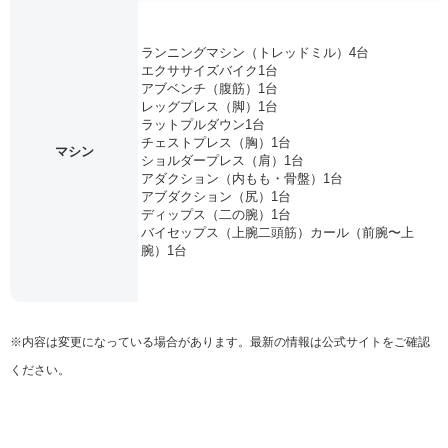
ランニングマシン（トレッドミル）4台
エクササイズバイク1台
アブベンチ（腹筋）1台
レッグプレス（脚）1台
ラットプルダウン1台
チェストプレス（胸）1台
マシン
ショルダープレス（肩）1台
アダクション（内もも・骨盤）1台
アブダクション（尻）1台
ディップス（二の腕）1台
バイセップス（上腕二頭筋）カール（前腕〜上
腕）1台
※内容は変更になっている場合があります。最新の情報は公式サイトをご確認
ください。