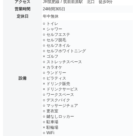
アクセス
JR筑肥線 / 筑前前原駅 北口 徒歩9分
営業時間
24時間365日
定休日
年中無休
○ トイレ
× シャワー
○ セルフエステ
○ セルフ脱毛
○ セルフネイル
○ セルフホワイトニング
× ゴルフ
○ ストレッチスペース
× カラオケ
○ ランドリー
設備
○ ピラティス
× ドリンク販売
× ドリンクサービス
○ ワークスペース
○ デスクバイク
○ マッサージチェア
○ 更衣室
○ 鍵なしロッカー
○ 駐車場
× 駐輪場
○ WiFi