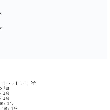
ス
ア
（トレッドミル）2台
ク1台
）1台
）1台
胸）1台
（肩）1台