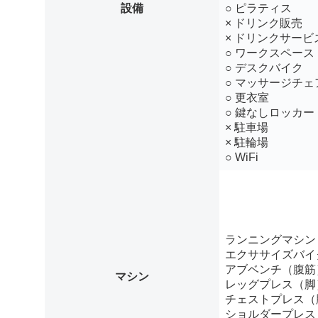
設備
○ ピラティス
× ドリンク販売
× ドリンクサービ
○ ワークスペース
○ デスクバイク
○ マッサージチェ
○ 更衣室
○ 鍵なしロッカー
× 駐車場
× 駐輪場
○ WiFi
ランニングマシン
エクササイズバイ
アブベンチ（腹筋
マシン
レッグプレス（脚
チェストプレス（
ショルダープレス