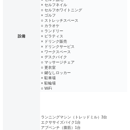
× セルフネイル
○ セルフホワイトニング
× ゴルフ
○ ストレッチスペース
○ カラオケ
○ ランドリー
設備
× ピラティス
× ドリンク販売
× ドリンクサービス
× ワークスペース
× デスクバイク
○ マッサージチェア
○ 更衣室
○ 鍵なしロッカー
× 駐車場
× 駐輪場
○ WiFi
ランニングマシン（トレッドミル）3台
エクササイズバイク1台
アブベンチ（腹筋）1台