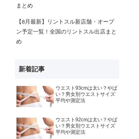
く見る
まとめ
く見る
【8月最新】リントスル新店舗・オープ
ン予定一覧！全国のリントスル出店まと
く見る
め
く見る
く見る
新着記事
く見る
ウエスト93cmは太い？やば
い？男女別ウエストサイズ
く見る
平均や測定法
く見る
ウエスト92cmは太い？やば
い？男女別ウエストサイズ
平均や測定法