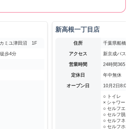
新高根一丁目店
 カミユ津田沼 1F
住所
千葉県船橋市
 徒歩4分
アクセス
新京成バス 
営業時間
24時間365
定休日
年中無休
オープン日
10月2日8:
○ トイレ
× シャワー
○ セルフエ
○ セルフ脱
○ セルフネ
○ セルフホ