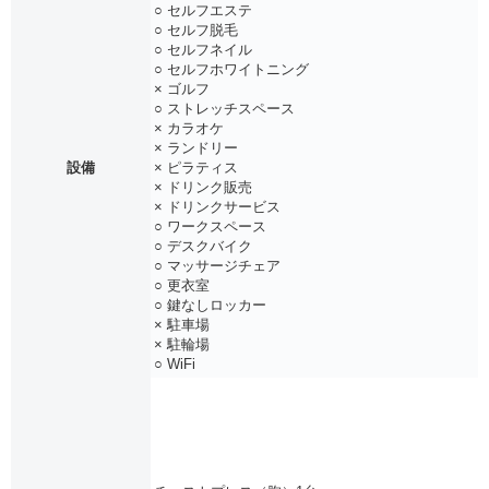
○ セルフエステ
○ セルフ脱毛
○ セルフネイル
○ セルフホワイトニング
× ゴルフ
○ ストレッチスペース
× カラオケ
× ランドリー
設備
× ピラティス
× ドリンク販売
× ドリンクサービス
○ ワークスペース
○ デスクバイク
○ マッサージチェア
○ 更衣室
○ 鍵なしロッカー
× 駐車場
× 駐輪場
○ WiFi