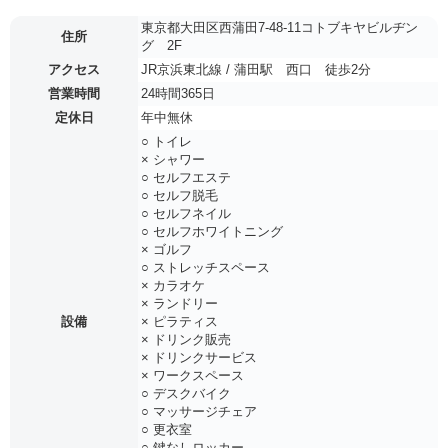
東京都大田区西蒲田7-48-11コトブキヤビルヂン
住所
グ 2F
アクセス
JR京浜東北線 / 蒲田駅 西口 徒歩2分
営業時間
24時間365日
定休日
年中無休
○ トイレ
× シャワー
○ セルフエステ
○ セルフ脱毛
○ セルフネイル
○ セルフホワイトニング
× ゴルフ
○ ストレッチスペース
× カラオケ
× ランドリー
設備
× ピラティス
× ドリンク販売
× ドリンクサービス
× ワークスペース
○ デスクバイク
○ マッサージチェア
○ 更衣室
○ 鍵なしロッカー