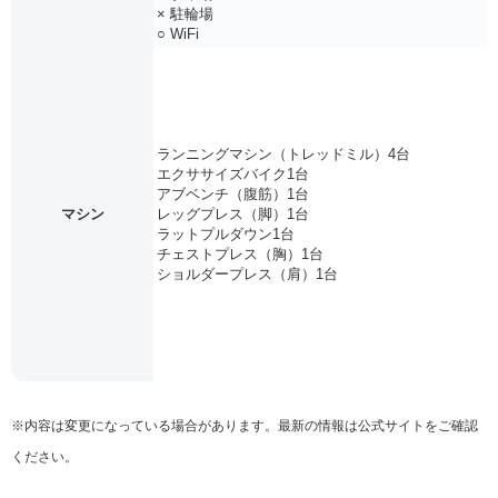
× 駐輪場
○ WiFi
ランニングマシン（トレッドミル）4台
エクササイズバイク1台
アブベンチ（腹筋）1台
マシン
レッグプレス（脚）1台
ラットプルダウン1台
チェストプレス（胸）1台
ショルダープレス（肩）1台
※内容は変更になっている場合があります。最新の情報は公式サイトをご確認
ください。