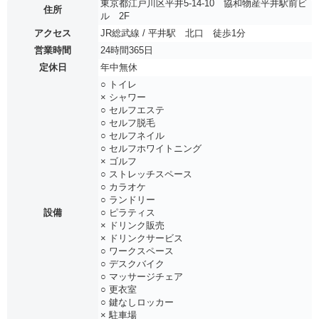
東京都江戸川区平井5-14-10 協和物産平井駅前ビ
住所
ル 2F
アクセス
JR総武線 / 平井駅 北口 徒歩1分
営業時間
24時間365日
定休日
年中無休
○ トイレ
× シャワー
○ セルフエステ
○ セルフ脱毛
○ セルフネイル
○ セルフホワイトニング
× ゴルフ
○ ストレッチスペース
○ カラオケ
○ ランドリー
設備
○ ピラティス
× ドリンク販売
× ドリンクサービス
○ ワークスペース
○ デスクバイク
○ マッサージチェア
○ 更衣室
○ 鍵なしロッカー
× 駐車場