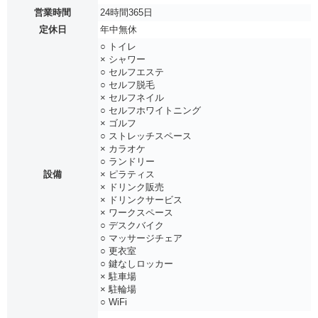
営業時間
24時間365日
定休日
年中無休
○ トイレ
× シャワー
○ セルフエステ
○ セルフ脱毛
× セルフネイル
○ セルフホワイトニング
× ゴルフ
○ ストレッチスペース
× カラオケ
○ ランドリー
設備
× ピラティス
× ドリンク販売
× ドリンクサービス
× ワークスペース
○ デスクバイク
○ マッサージチェア
○ 更衣室
○ 鍵なしロッカー
× 駐車場
× 駐輪場
○ WiFi