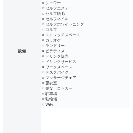
× シャワー
○ セルフエステ
○ セルフ脱毛
○ セルフネイル
○ セルフホワイトニング
× ゴルフ
○ ストレッチスペース
× カラオケ
× ランドリー
設備
× ピラティス
× ドリンク販売
× ドリンクサービス
× ワークスペース
○ デスクバイク
○ マッサージチェア
○ 更衣室
○ 鍵なしロッカー
× 駐車場
○ 駐輪場
○ WiFi