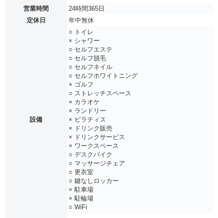
営業時間
24時間365日
定休日
年中無休
○ トイレ
× シャワー
○ セルフエステ
○ セルフ脱毛
○ セルフネイル
○ セルフホワイトニング
× ゴルフ
○ ストレッチスペース
× カラオケ
× ランドリー
設備
× ピラティス
× ドリンク販売
× ドリンクサービス
× ワークスペース
○ デスクバイク
○ マッサージチェア
○ 更衣室
○ 鍵なしロッカー
× 駐車場
× 駐輪場
○ WiFi