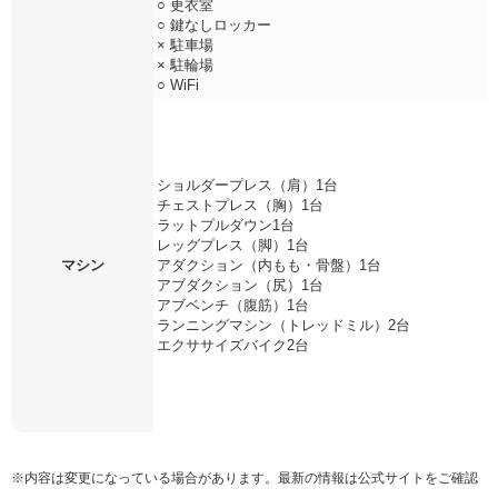
○ 更衣室
○ 鍵なしロッカー
× 駐車場
× 駐輪場
○ WiFi
ショルダープレス（肩）1台
チェストプレス（胸）1台
ラットプルダウン1台
レッグプレス（脚）1台
マシン
アダクション（内もも・骨盤）1台
アブダクション（尻）1台
アブベンチ（腹筋）1台
ランニングマシン（トレッドミル）2台
エクササイズバイク2台
※内容は変更になっている場合があります。最新の情報は公式サイトをご確認