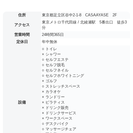
住所
東京都足立区谷中2-1-8 CASAAYASE 2F
東京メトロ千代田線 / 北綾瀬駅 5番出口 徒歩3
アクセス
分
営業時間
24時間365日
定休日
年中無休
○ トイレ
× シャワー
○ セルフエステ
○ セルフ脱毛
○ セルフネイル
○ セルフホワイトニング
× ゴルフ
○ ストレッチスペース
× カラオケ
× ランドリー
設備
× ピラティス
× ドリンク販売
× ドリンクサービス
× ワークスペース
○ デスクバイク
○ マッサージチェア