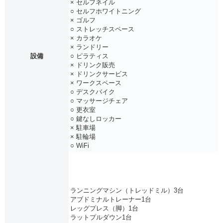
× セルフネイル
○ セルフホワイトニング
× ゴルフ
○ ストレッチスペース
× カラオケ
× ランドリー
設備
○ ピラティス
× ドリンク販売
× ドリンクサービス
× ワークスペース
○ デスクバイク
○ マッサージチェア
○ 更衣室
○ 鍵なしロッカー
× 駐車場
× 駐輪場
○ WiFi
ランニングマシン（トレッドミル）3台
アブドミナルトレーナー1台
レッグプレス（脚）1台
ラットプルダウン1台