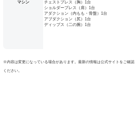
マシン
チェストプレス（胸）1台
ショルダープレス（肩）1台
アダクション（内もも・骨盤）1台
アブダクション（尻）1台
ディップス（二の腕）1台
※内容は変更になっている場合があります。最新の情報は公式サイトをご確認
ください。