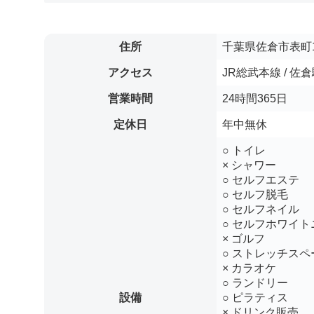
住所
千葉県佐倉市表町1
アクセス
JR総武本線 / 
営業時間
24時間365日
定休日
年中無休
○ トイレ
× シャワー
○ セルフエステ
○ セルフ脱毛
○ セルフネイル
○ セルフホワイト
× ゴルフ
○ ストレッチスペ
× カラオケ
○ ランドリー
設備
○ ピラティス
× ドリンク販売