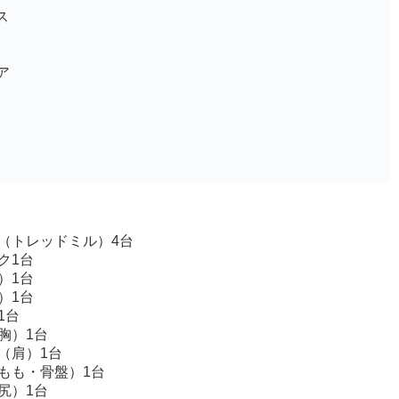
ス
ア
（トレッドミル）4台
ク1台
）1台
）1台
1台
胸）1台
（肩）1台
もも・骨盤）1台
尻）1台