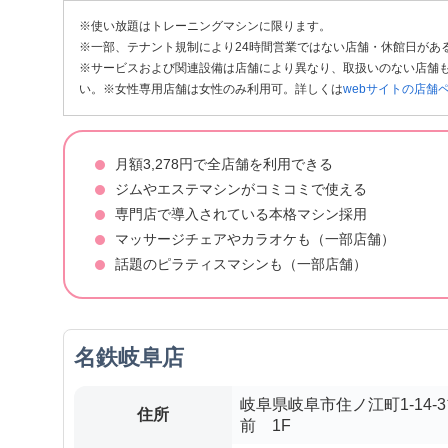
※使い放題はトレーニングマシンに限ります。
※一部、テナント規制により24時間営業ではない店舗・休館日があ
※サービスおよび関連設備は店舗により異なり、取扱いのない店舗も
い。※女性専用店舗は女性のみ利用可。詳しくは
webサイトの店舗
月額3,278円で全店舗を利用できる
ジムやエステマシンがコミコミで使える
専門店で導入されている本格マシン採用
マッサージチェアやカラオケも（一部店舗）
話題のピラティスマシンも（一部店舗）
名鉄岐阜店
岐阜県岐阜市住ノ江町1-14
住所
前 1F