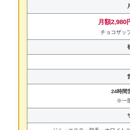
月額2,980
チョコザッ
24時
※一