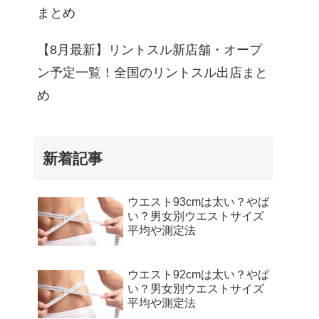
見る
まとめ
見る
【8月最新】リントスル新店舗・オープ
ン予定一覧！全国のリントスル出店まと
見る
め
見る
見る
新着記事
見る
ウエスト93cmは太い？やば
い？男女別ウエストサイズ
見る
平均や測定法
見る
ウエスト92cmは太い？やば
い？男女別ウエストサイズ
見る
平均や測定法