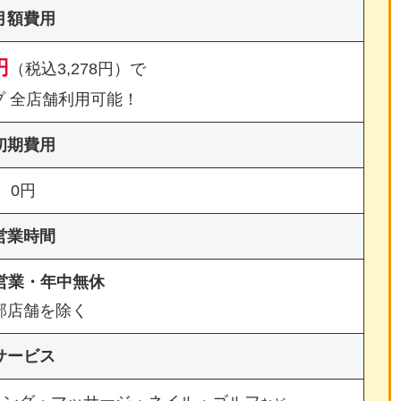
月額費用
円
（税込3,278円）で
プ 全店舗利用可能！
初期費用
0円
営業時間
間営業・年中無休
部店舗を除く
サービス