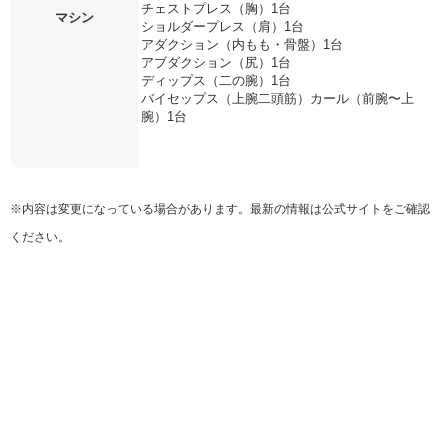
チェストプレス（胸）1台
マシン
ショルダープレス（肩）1台
アダクション（内もも・骨盤）1台
アブダクション（尻）1台
ディップス（二の腕）1台
バイセップス（上腕二頭筋）カール（前腕〜上
腕）1台
※内容は変更になっている場合があります。最新の情報は公式サイトをご確認
ください。