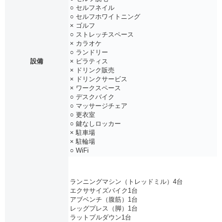
○ セルフネイル
○ セルフホワイトニング
× ゴルフ
○ ストレッチスペース
× カラオケ
○ ランドリー
設備
× ピラティス
× ドリンク販売
× ドリンクサービス
× ワークスペース
○ デスクバイク
○ マッサージチェア
○ 更衣室
○ 鍵なしロッカー
× 駐車場
× 駐輪場
○ WiFi
ランニングマシン（トレッドミル）4台
エクササイズバイク1台
アブベンチ（腹筋）1台
レッグプレス（脚）1台
ラットプルダウン1台