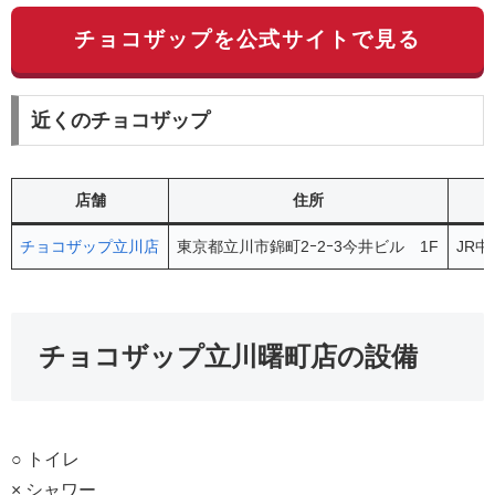
チョコザップを公式サイトで見る
近くのチョコザップ
店舗
住所
チョコザップ立川店
東京都立川市錦町2ｰ2ｰ3今井ビル 1F
JR中
チョコザップ立川曙町店の設備
○ トイレ
× シャワー