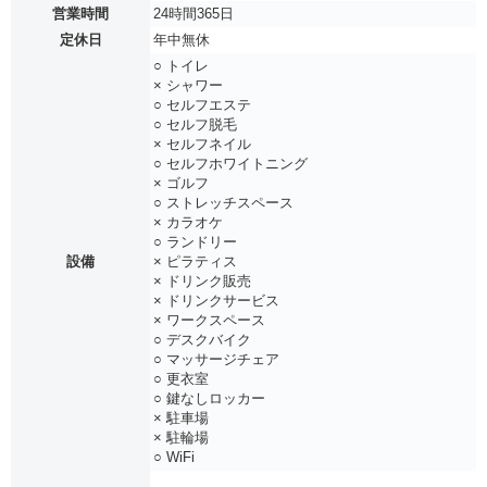
営業時間
24時間365日
定休日
年中無休
○ トイレ
× シャワー
○ セルフエステ
○ セルフ脱毛
× セルフネイル
○ セルフホワイトニング
× ゴルフ
○ ストレッチスペース
× カラオケ
○ ランドリー
設備
× ピラティス
× ドリンク販売
× ドリンクサービス
× ワークスペース
○ デスクバイク
○ マッサージチェア
○ 更衣室
○ 鍵なしロッカー
× 駐車場
× 駐輪場
○ WiFi