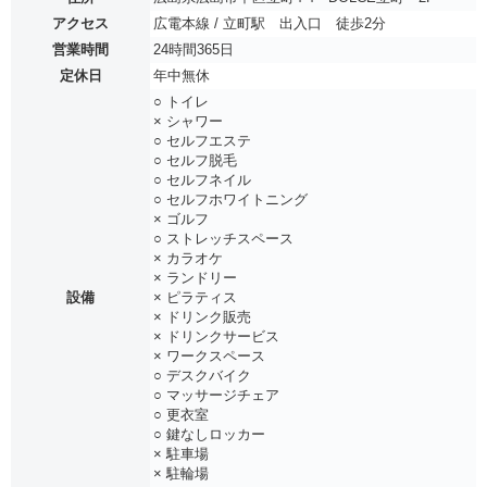
アクセス
広電本線 / 立町駅 出入口 徒歩2分
営業時間
24時間365日
定休日
年中無休
○ トイレ
× シャワー
○ セルフエステ
○ セルフ脱毛
○ セルフネイル
○ セルフホワイトニング
× ゴルフ
○ ストレッチスペース
× カラオケ
× ランドリー
設備
× ピラティス
× ドリンク販売
× ドリンクサービス
× ワークスペース
○ デスクバイク
○ マッサージチェア
○ 更衣室
○ 鍵なしロッカー
× 駐車場
× 駐輪場