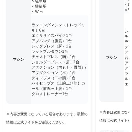
○ 駐車場
× 
× 駐輪場
○ W
× WiFi
ランニングマシン（トレッドミ
ル）6台
シ
エクササイズバイク1台
チェ
アブベンチ（腹筋）1台
ラッ
レッグプレス（脚）1台
ディ
ラットプルダウン1台
ア
チェストプレス（胸）1台
マシン
台
マシン
ショルダープレス（肩）1台
アブ
アダクション（内もも・骨盤）/
アブ
アブダクション（尻）1台
ラ
ディップス（二の腕）1台
ル）
バイセップス（上腕二頭筋）カ
エク
ール（前腕〜上腕）1台
クロストレーナー1台
※内容は変更になっ
※内容は変更になっている場合があります。最新の
情報は公式サイトを
情報は公式サイトをご確認ください。