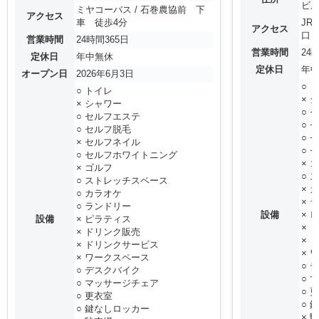
ビル
ミヤコーバス / 石巻農協前 下
アクセス
車 徒歩4分
JR
アクセス
口 
営業時間
24時間365日
営業時間
24
定休日
年中無休
定休日
年
オープン日
2026年6月3日
○ 
○ トイレ
× 
× シャワー
○ 
○ セルフエステ
○ 
○ セルフ脱毛
○ 
× セルフネイル
○ 
○ セルフホワイトニング
× 
× ゴルフ
○ 
○ ストレッチスペース
× 
○ カラオケ
× 
○ ランドリー
設備
× 
設備
× ピラティス
× 
× ドリンク販売
× 
× ドリンクサービス
× 
× ワークスペース
○ 
○ デスクバイク
○ 
○ マッサージチェア
○ 
○ 更衣室
○ 
○ 鍵なしロッカー
× 