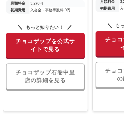
月額料金
3,2
月額料金
3,278円
初期費用
入会
初期費用
入会金・事務手数料 0円
もっ
もっと知りたい！
チョコ
チョコザップを公式サ
イ
イトで見る
チョコ
チョコザップ石巻中里
の
店の詳細を見る