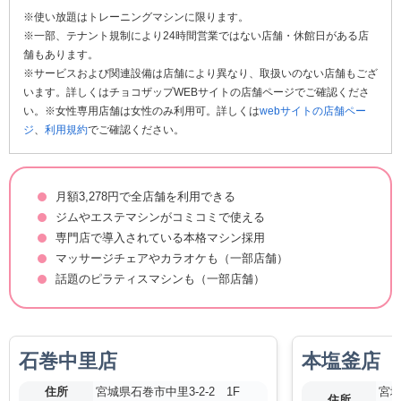
※使い放題はトレーニングマシンに限ります。
※一部、テナント規制により24時間営業ではない店舗・休館日がある店
舗もあります。
※サービスおよび関連設備は店舗により異なり、取扱いのない店舗もござ
います。詳しくはチョコザップWEBサイトの店舗ページでご確認くださ
い。※女性専用店舗は女性のみ利用可。詳しくは
webサイトの店舗ペー
ジ
、
利用規約
でご確認ください。
月額3,278円で全店舗を利用できる
ジムやエステマシンがコミコミで使える
専門店で導入されている本格マシン採用
マッサージチェアやカラオケも（一部店舗）
話題のピラティスマシンも（一部店舗）
石巻中里店
本塩釜店
住所
宮城県石巻市中里3-2-2 1F
宮城
住所