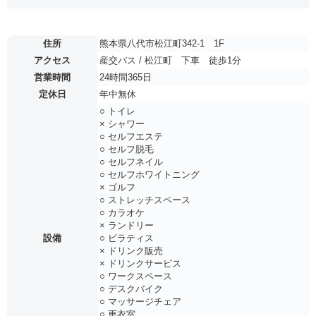
住所
熊本県八代市松江町342-1 1F
アクセス
産交バス / 松江町 下車 徒歩1分
営業時間
24時間365日
定休日
年中無休
○ トイレ
× シャワー
○ セルフエステ
○ セルフ脱毛
○ セルフネイル
○ セルフホワイトニング
× ゴルフ
○ ストレッチスペース
○ カラオケ
× ランドリー
設備
○ ピラティス
× ドリンク販売
× ドリンクサービス
○ ワークスペース
○ デスクバイク
○ マッサージチェア
○ 更衣室