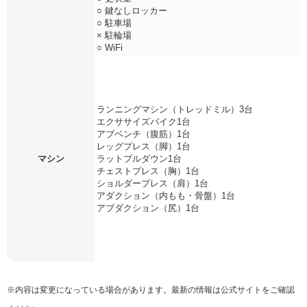
○ 鍵なしロッカー
○ 駐車場
× 駐輪場
○ WiFi
ランニングマシン（トレッドミル）3台
エクササイズバイク1台
アブベンチ（腹筋）1台
レッグプレス（脚）1台
マシン
ラットプルダウン1台
チェストプレス（胸）1台
ショルダープレス（肩）1台
アダクション（内もも・骨盤）1台
アブダクション（尻）1台
※内容は変更になっている場合があります。最新の情報は公式サイトをご確認