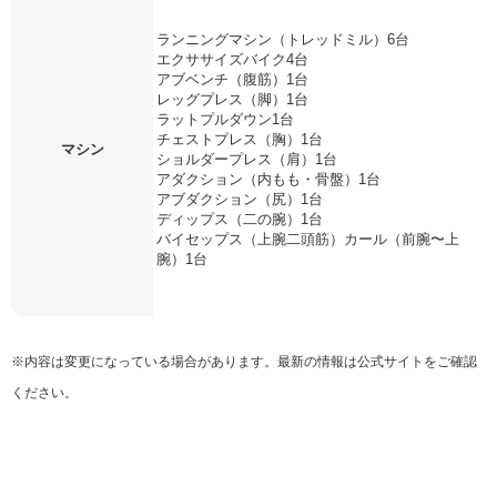
ランニングマシン（トレッドミル）6台
エクササイズバイク4台
アブベンチ（腹筋）1台
レッグプレス（脚）1台
ラットプルダウン1台
チェストプレス（胸）1台
マシン
ショルダープレス（肩）1台
アダクション（内もも・骨盤）1台
アブダクション（尻）1台
ディップス（二の腕）1台
バイセップス（上腕二頭筋）カール（前腕〜上
腕）1台
※内容は変更になっている場合があります。最新の情報は公式サイトをご確認
ください。