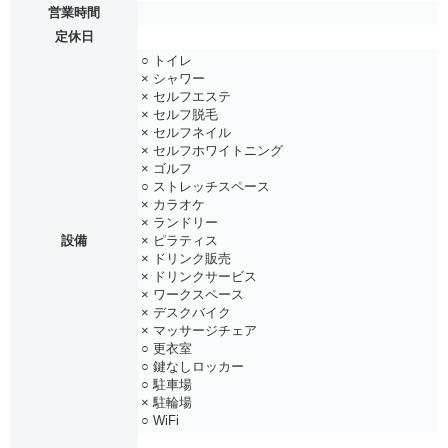
営業時間
定休日
○ トイレ
× シャワー
× セルフエステ
× セルフ脱毛
× セルフネイル
× セルフホワイトニング
× ゴルフ
○ ストレッチスペース
× カラオケ
× ランドリー
設備
× ピラティス
× ドリンク販売
× ドリンクサービス
× ワークスペース
× デスクバイク
× マッサージチェア
○ 更衣室
○ 鍵なしロッカー
○ 駐車場
× 駐輪場
○ WiFi