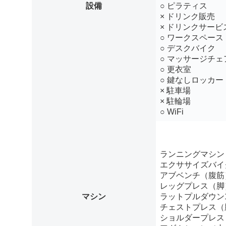
設備
○ ピラティス
× ドリンク販売
× ドリンクサービ
○ ワークスペース
○ デスクバイク
○ マッサージチェ
○ 更衣室
○ 鍵なしロッカー
× 駐車場
× 駐輪場
○ WiFi
ランニングマシン
エクササイズバイ
アブベンチ（腹筋
レッグプレス（脚
マシン
ラットプルダウン
チェストプレス（
ショルダープレス