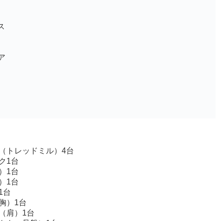
ス
ア
（トレッドミル）4台
ク1台
）1台
）1台
1台
胸）1台
（肩）1台