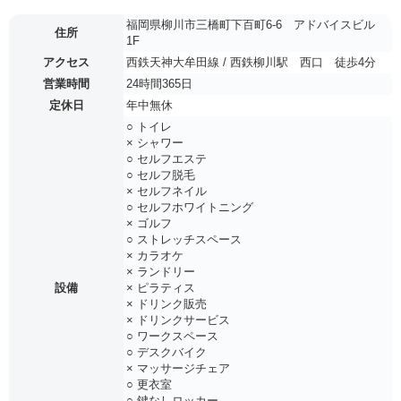
福岡県柳川市三橋町下百町6-6 アドバイスビル
住所
1F
アクセス
西鉄天神大牟田線 / 西鉄柳川駅 西口 徒歩4分
営業時間
24時間365日
定休日
年中無休
○ トイレ
× シャワー
○ セルフエステ
○ セルフ脱毛
× セルフネイル
○ セルフホワイトニング
× ゴルフ
○ ストレッチスペース
× カラオケ
× ランドリー
設備
× ピラティス
× ドリンク販売
× ドリンクサービス
○ ワークスペース
○ デスクバイク
× マッサージチェア
○ 更衣室
○ 鍵なしロッカー