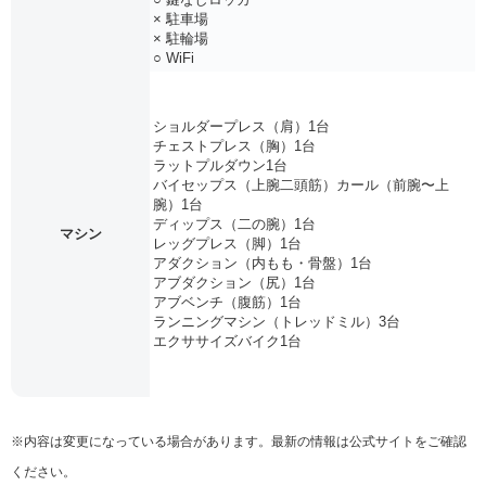
× 駐車場
× 駐輪場
○ WiFi
ショルダープレス（肩）1台
チェストプレス（胸）1台
ラットプルダウン1台
バイセップス（上腕二頭筋）カール（前腕〜上
腕）1台
ディップス（二の腕）1台
マシン
レッグプレス（脚）1台
アダクション（内もも・骨盤）1台
アブダクション（尻）1台
アブベンチ（腹筋）1台
ランニングマシン（トレッドミル）3台
エクササイズバイク1台
※内容は変更になっている場合があります。最新の情報は公式サイトをご確認
ください。