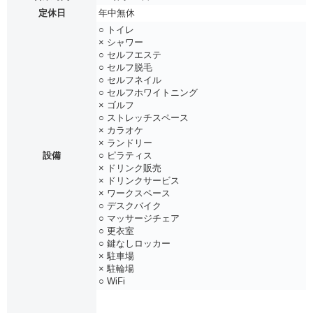
定休日
年中無休
○ トイレ
× シャワー
○ セルフエステ
○ セルフ脱毛
○ セルフネイル
○ セルフホワイトニング
× ゴルフ
○ ストレッチスペース
× カラオケ
× ランドリー
設備
○ ピラティス
× ドリンク販売
× ドリンクサービス
× ワークスペース
○ デスクバイク
○ マッサージチェア
○ 更衣室
○ 鍵なしロッカー
× 駐車場
× 駐輪場
○ WiFi