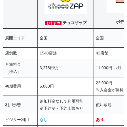
ボデ
チョコザップ
おすすめ
展開エリア
全国
全国
店舗数
1540店舗
42店舗
月額料金
3,278円/月
11,000円～/月
（税込）
22,000円
初期費用
5,000円
※入会金が無料
追加料金なしで利用可能
利用形態
使い放題
※予約制・予約上限あり
ビジター利用
なし
あり