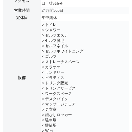
アクセス
口 徒歩6分
営業時間
24時間365日
定休日
年中無休
○ トイレ
× シャワー
○ セルフエステ
○ セルフ脱毛
○ セルフネイル
○ セルフホワイトニング
× ゴルフ
○ ストレッチスペース
× カラオケ
× ランドリー
設備
× ピラティス
× ドリンク販売
× ドリンクサービス
× ワークスペース
○ デスクバイク
× マッサージチェア
○ 更衣室
○ 鍵なしロッカー
× 駐車場
× 駐輪場
○ WiFi