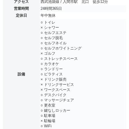
アクセス
西武池袋線 / 入間市駅 北口 徒歩12分
営業時間
24時間365日
定休日
年中無休
○ トイレ
× シャワー
○ セルフエステ
○ セルフ脱毛
○ セルフネイル
○ セルフホワイトニング
× ゴルフ
○ ストレッチスペース
○ カラオケ
○ ランドリー
設備
○ ピラティス
× ドリンク販売
× ドリンクサービス
× ワークスペース
○ デスクバイク
○ マッサージチェア
○ 更衣室
○ 鍵なしロッカー
○ 駐車場
× 駐輪場
○ WiFi