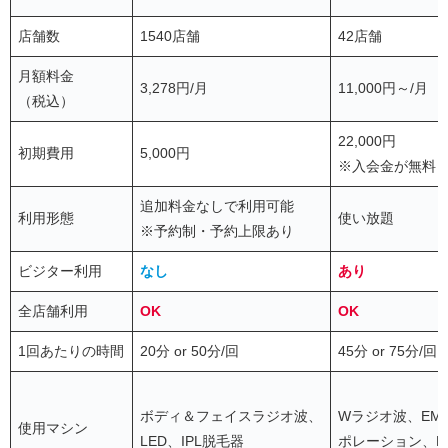
店舗数
1540店舗
42店舗
月額料金
3,278円/月
11,000円～/月
（税込）
22,000円
初期費用
5,000円
※入会金が無料
追加料金なしで利用可能
利用形態
使い放題
※予約制・予約上限あり
ビジター利用
なし
あり
全店舗利用
OK
OK
1回あたりの時間
20分 or 50分/回
45分 or 75分/回
ボディ＆フェイスラジオ波、
Wラジオ波、EM
使用マシン
LED、IPL脱毛器
ポレーション、L