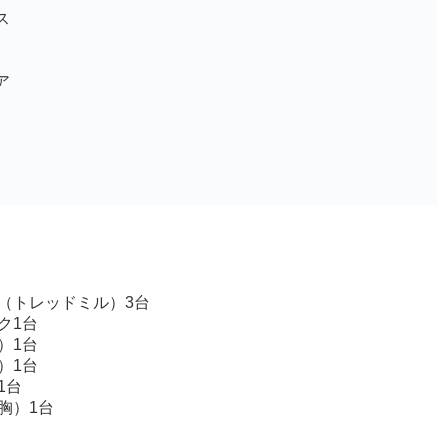
ス
ア
（トレッドミル）3台
ク1台
）1台
）1台
1台
胸）1台