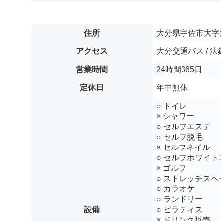
住所
大分県宇佐市大字法
アクセス
大分交通バス / 
営業時間
24時間365日
定休日
年中無休
○ トイレ
× シャワー
○ セルフエステ
○ セルフ脱毛
× セルフネイル
○ セルフホワイト
× ゴルフ
○ ストレッチスペ
○ カラオケ
○ ランドリー
設備
○ ピラティス
× ドリンク販売